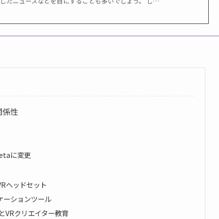
入したニュースなどを目にすることも多いでしょう。 し…
関係性
Metaに変更
のVRヘッドセット
ミュケーションツール
y｜ARとVRクリエイター教育