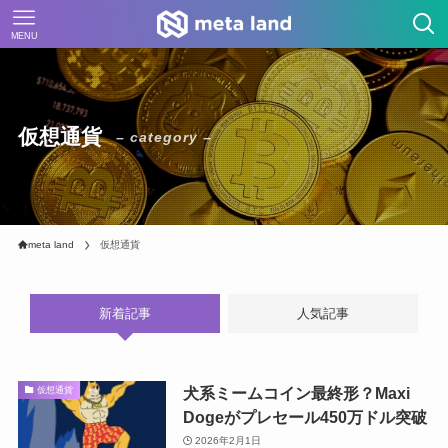
MENU
仮想通貨
– category –
meta land
仮想通貨
新着記事
人気記事
犬系ミームコイン最終形？Maxi
仮想通貨
Dogeがプレセール450万ドル突破
2026年2月1日