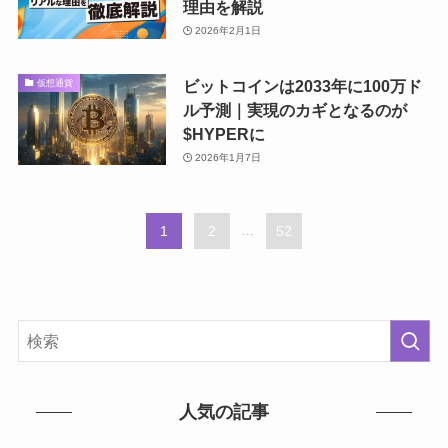
理由を解説
2026年2月1日
ビットコインは2033年に100万ド
仮想通貨
ル予測｜実現のカギとなるのが
$HYPERに
2026年1月7日
1
2
...
52
人気の記事