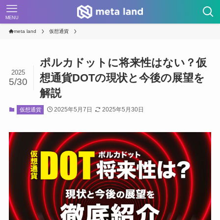
MENU
meta land
仮想通貨
ポルカドットに将来性はない？仮
2025
想通貨DOTの現状と今後の展望を
5/30
解説
2025年5月7日
2025年5月30日
仮想通貨