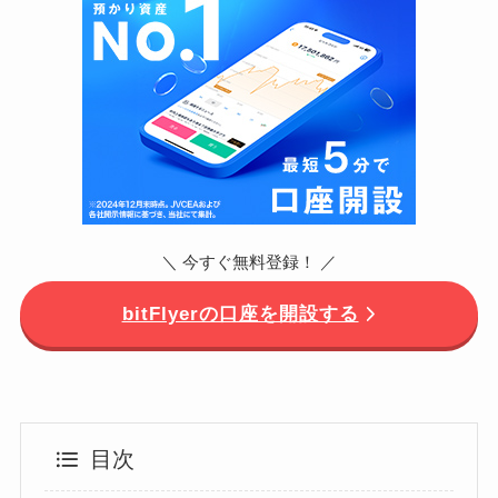
＼ 今すぐ無料登録！ ／
bitFlyerの口座を開設する
目次