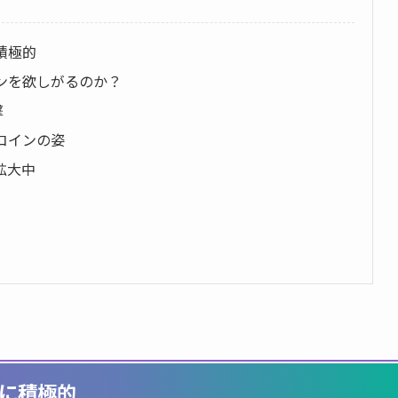
積極的
ンを欲しがるのか？
撃
コインの姿
拡大中
に積極的