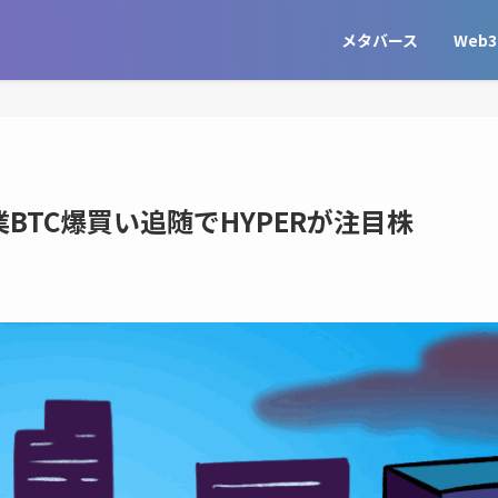
メタバース
Web3
BTC爆買い追随でHYPERが注目株