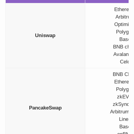
Ethereu
Arbitru
Optimis
Polygon
Uniswap
Base
BNB cha
Avalanc
Celo
BNB Cha
Ethereu
Polygon
zkEVM
zkSyncE
PancakeSwap
Arbitrum 
Linea
Base