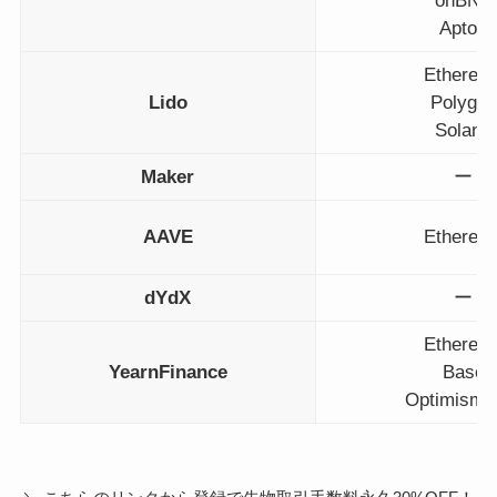
onBNB
Aptos
Ethereu
Lido
Polygon
Solana
Maker
ー
AAVE
Ethereu
dYdX
ー
Ethereu
YearnFinance
Base
Optimis