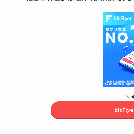
＼ 
bitFl