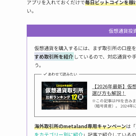
アプリを入れておくだけで
毎日ビットコインを稼げ
い。
仮想通貨投
仮想通貨を購入するには、まず取引所の口座を
すめ取引所を紹介
しているので、対応通貨や
う。
あわせて読みたい
【2026年最新】
選び方も解説！
※この記事はPRを含み
（暗号資産）。 202
海外取引所のmetaland専用キャンペーン
は「
をカテゴリー別に紹介
」記事で紹介している