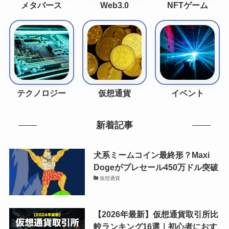
メタバース
Web3.0
NFTゲーム
テクノロジー
仮想通貨
イベント
新着記事
犬系ミームコイン最終形？Maxi
Dogeがプレセール450万ドル突破
仮想通貨
【2026年最新】仮想通貨取引所比
較ランキング16選｜初心者におす