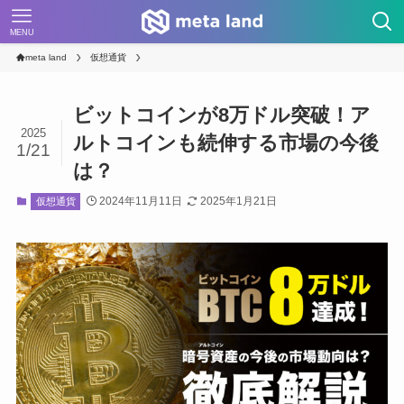
MENU
meta land
仮想通貨
ビットコインが8万ドル突破！ア
2025
ルトコインも続伸する市場の今後
1/21
は？
2024年11月11日
2025年1月21日
仮想通貨