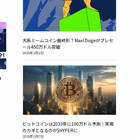
ジー
犬系ミームコイン最終形？Maxi Dogeがプレセ
ール450万ドル突破
2026年2月1日
め
ビットコインは2033年に100万ドル予測｜実現
のカギとなるのが$HYPERに
2026年1月7日