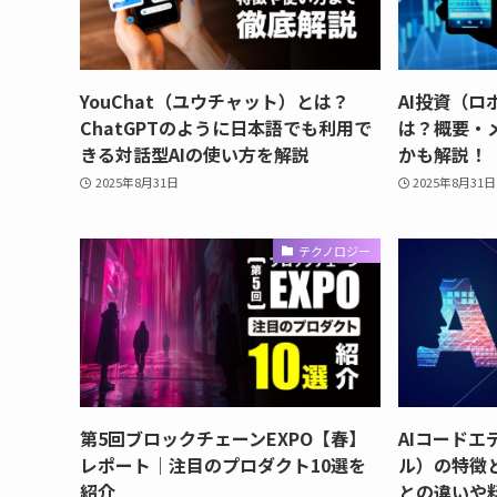
YouChat（ユウチャット）とは？
AI投資（
ChatGPTのように日本語でも利用で
は？概要・
きる対話型AIの使い方を解説
かも解説！
2025年8月31日
2025年8月31日
テクノロジー
第5回ブロックチェーンEXPO【春】
AIコードエ
レポート｜注目のプロダクト10選を
ル）の特徴と
紹介
との違いや