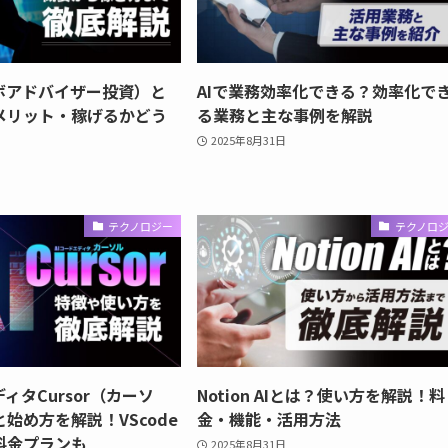
ロボアドバイザー投資）と
AIで業務効率化できる？効率化で
メリット・稼げるかどう
る業務と主な事例を解説
2025年8月31日
テクノロジー
テクノロ
ディタCursor（カーソ
Notion AIとは？使い方を解説！料
始め方を解説！VScode
金・機能・活用方法
料金プランも
2025年8月31日