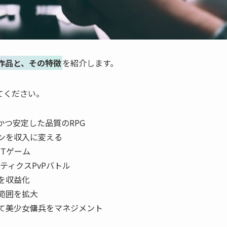
作品と、その特徴
を紹介します。
てください。
かつ安定した品質のRPG
ーンを収入に変える
Tゲーム
クティクスPvPバトル
動を収益化
動範囲を拡大
して美少女傭兵をマネジメント