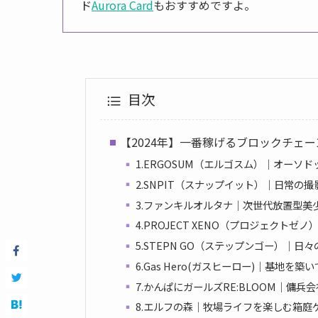
ド
Aurora Card
もおすすめですよ。
目次
【2024年】一番稼げるブロックチェ
1.ERGOSUM（エルゴスム）｜オーソ
2.SNPIT（スナップイット）｜日常の
3.ファンキルオルタナ｜次世代放置型美
4.PROJECT XENO（プロジェクトゼ
5.STEPN GO（ステップンゴー）｜日
6.Gas Hero(ガスヒーロー)｜基地を
7.かんぱにガールズRE:BLOOM｜傭
8.エルフの森｜牧場ライフを楽しむ箱庭