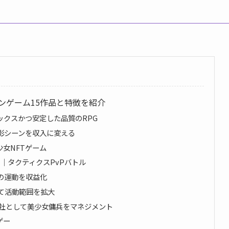
ーンゲーム15作品と特徴を紹介
ドックスかつ安定した品質のRPG
撮影シーンを収入に変える
少女NFTゲーム
ノ）｜タクティクスPvPバトル
々の運動を収益化
築いて活動範囲を拡大
兵会社として美少女傭兵をマネジメント
ゲー