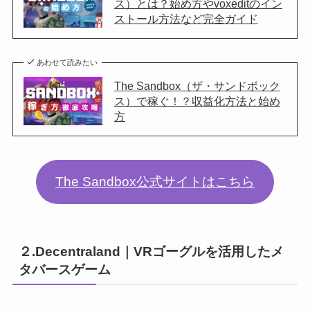
ス）とは？始め方やvoxeditのイン
ストール方法など完全ガイド
あわせて読みたい
The Sandbox（ザ・サンドボック
ス）で稼ぐ！？収益化方法と始め
方
The Sandbox公式サイトはこちら
２.Decentraland｜VRゴーグルを活用したメ
タバースゲーム