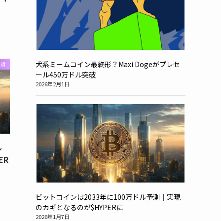
犬系ミームコイン最終形？Maxi Dogeがプレセ
通貨
ール450万ドル突破
2026年2月1日
ル
ER
ビットコインは2033年に100万ドル予測｜実現
のカギとなるのが$HYPERに
2026年1月7日