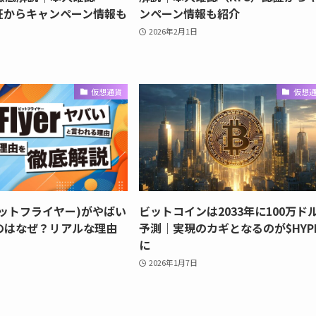
認証からキャンペーン情報も
ンペーン情報も紹介
2026年2月1日
仮想通貨
仮想
r(ビットフライヤー)がやばい
ビットコインは2033年に100万ド
のはなぜ？リアルな理由
予測｜実現のカギとなるのが$HYP
に
2026年1月7日