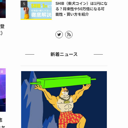
SHIB（柴犬コイン）は1円にな
る？将来性や50万倍になる可
能性・買い方を紹介
・登
C）
新着ニュース
通貨
底
キャ