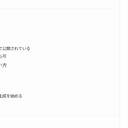
徴
で公開されている
も可
使い方
生成を始める