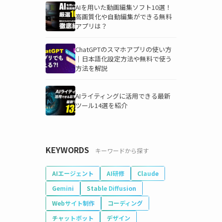
AIを用いた動画編集ソフト10選！
高画質化や自動編集ができる無料
アプリは？
ChatGPTのスマホアプリの使い方
｜日本語化設定方法や無料で使う
方法を解説
AIライティングに活用できる最新
ツール14選を紹介
KEYWORDS
キーワードから探す
AIエージェント
AI研修
Claude
Gemini
Stable Diffusion
Webサイト制作
コーディング
チャットボット
デザイン