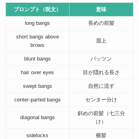
プロンプト（呪文）
意味
long bangs
長めの前髪
short bangs above
眉上
brows
blunt bangs
パッツン
hair over eyes
目が隠れる長さ
swept bangs
自然に流す
center-parted bangs
センター分け
斜めの前髪（七三分
diagonal bangs
け）
sidelocks
横髪