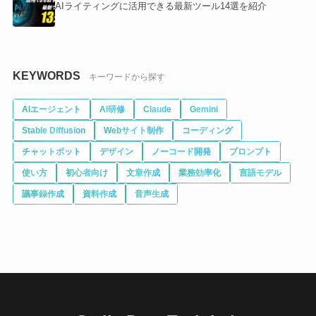
AIライティングに活用できる最新ツール14選を紹介
KEYWORDS
キーワードから探す
AIエージェント
AI研修
Claude
Gemini
Stable Diffusion
Webサイト制作
コーディング
チャットボット
デザイン
ノーコード開発
プロンプト
使い方
初心者向け
文章作成
業務効率化
言語モデル
議事録作成
資料作成
音声生成