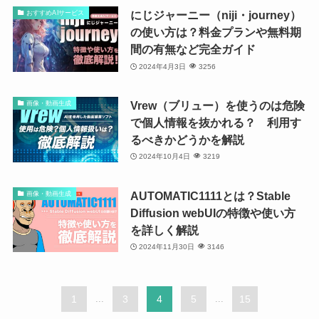
にじジャーニー（niji・journey）
おすすめAIサービス
の使い方は？料金プランや無料期
間の有無など完全ガイド
2024年4月3日
3256
Vrew（ブリュー）を使うのは危険
画像・動画生成
で個人情報を抜かれる？ 利用す
るべきかどうかを解説
2024年10月4日
3219
AUTOMATIC1111とは？Stable
画像・動画生成
Diffusion webUIの特徴や使い方
を詳しく解説
2024年11月30日
3146
1
...
3
4
5
...
15