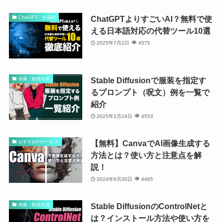
ChatGPTよりすごいAI？無料で使
ChatGPT・生成AI
える日本語対応の代替ツール10選
2025年7月2日
4575
Stable Diffusionで服装を指定す
画像・動画生成
るプロンプト（呪文）例を一覧で
紹介
2025年2月24日
4553
【無料】CanvaでAI画像生成する
おすすめAIサービス
方法とは？使い方と注意点を解
説！
2024年8月20日
4465
Stable DiffusionのControlNetと
画像・動画生成
は？インストール方法や使い方を