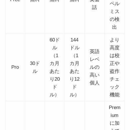
ペル
話
ミス
の検
出
60ド
144
より
ル
ドル
高度
英語
（1
（1
は校
レベ
30ド
カ月
カ月
正や
Pro
ルの
ル
あた
あた
盗作
高い
り20
り12
チェ
個人
ド
ド
ック
ル）
ル）
機能
Prem
ium
に加