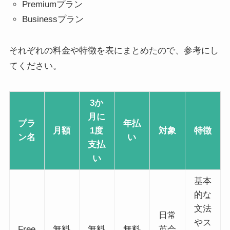
Premiumプラン
Businessプラン
それぞれの料金や特徴を表にまとめたので、参考にし
てください。
3か
月に
プラ
年払
月額
1度
対象
特徴
ン名
い
支払
い
基本
的な
文法
日常
やス
Free
無料
無料
無料
英会