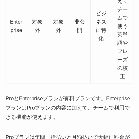
えて
チー
ビジ
ムで
Enter
対象
対象
非公
ネス
使う
prise
外
外
開
に特
英単
化
語や
フレ
ーズ
の校
正
ProとEnterpriseプランが有料プランです。Enterprise
プランはProプランの内容に加えて、チームで利用で
きる機能が使えます。
Proプランは年間一括払いと月額払いで大幅に料金が