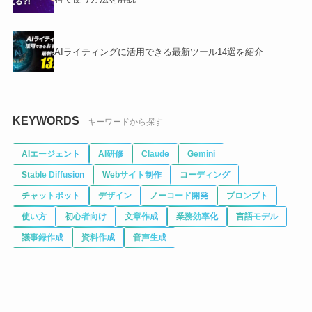
AIライティングに活用できる最新ツール14選を紹介
KEYWORDS
キーワードから探す
AIエージェント
AI研修
Claude
Gemini
Stable Diffusion
Webサイト制作
コーディング
チャットボット
デザイン
ノーコード開発
プロンプト
使い方
初心者向け
文章作成
業務効率化
言語モデル
議事録作成
資料作成
音声生成