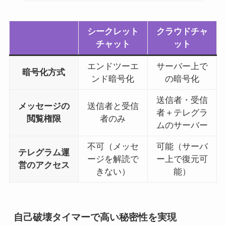
シークレット
クラウドチャ
チャット
ット
エンドツーエ
サーバー上で
暗号化方式
ンド暗号化
の暗号化
送信者・受信
メッセージの
送信者と受信
者＋テレグラ
閲覧権限
者のみ
ムのサーバー
不可（メッセ
可能（サーバ
テレグラム運
ージを解読で
ー上で復元可
営のアクセス
きない）
能）
自己破壊タイマーで高い秘密性を実現