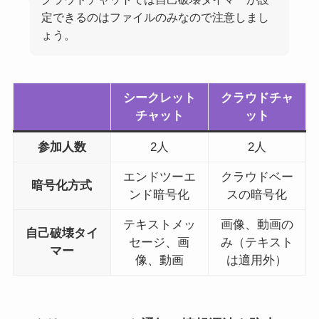
定できるのはファイルのみなので注意しまし
ょう。
シークレット
クラウドチャ
チャット
ット
参加人数
2人
2人
エンドツーエ
クラウドベー
暗号化方式
ンド暗号化
スの暗号化
テキストメッ
画像、動画の
自己破壊タイ
セージ、画
み（テキスト
マー
像、動画
は適用外）