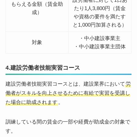
設労働者に対して1日あ
もらえる金額（賃金助
たり1人3,800円（賃金
成）
や資格の要件を満たす
と1,000円加算される）
・中小建設事業主
対象
・中小建設事業主団体
4.建設労働者技能実習コース
建設労働者技能実習コースとは、建設業界において
労
働者がスキルを向上させるために有給で実習を受講し
た場合に助成されます
。
訓練している間の賃金の一部や経費が助成金の対象で
す。